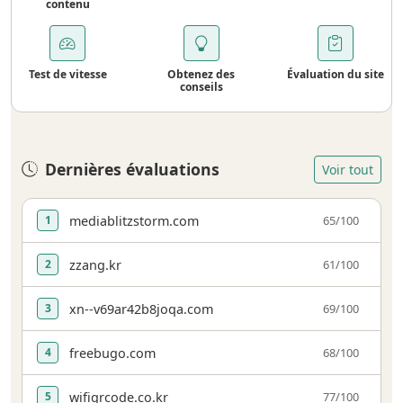
contenu
Test de vitesse
Obtenez des
Évaluation du site
conseils
Dernières évaluations
Voir tout
mediablitzstorm.com
65/100
1
zzang.kr
61/100
2
xn--v69ar42b8joqa.com
69/100
3
freebugo.com
68/100
4
wifiqrcode.co.kr
77/100
5