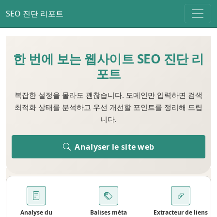
SEO 진단 리포트
한 번에 보는 웹사이트 SEO 진단 리
포트
복잡한 설정을 몰라도 괜찮습니다. 도메인만 입력하면 검색
최적화 상태를 분석하고 우선 개선할 포인트를 정리해 드립
니다.
Analyser le site web
Analyse du
Balises méta
Extracteur de liens